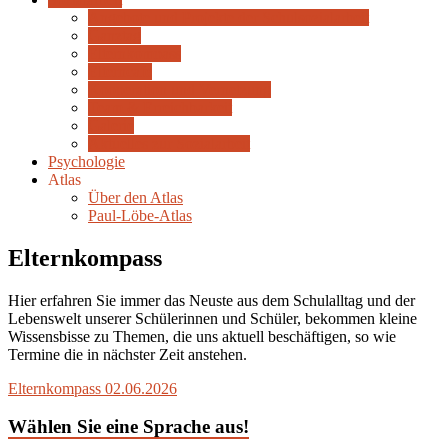
Angebote und Projekte der Schulsozialarbeit
Ganztag
Elternkompass
Elterncafe
Kooperation und Vernetzung
Team & Erreichbarkeit
Galerie
Aktuelles zur Sozialarbeit
Psychologie
Atlas
Über den Atlas
Paul-Löbe-Atlas
Elternkompass
Hier erfahren Sie immer das Neuste aus dem Schulalltag und der
Lebenswelt unserer Schülerinnen und Schüler, bekommen kleine
Wissensbisse zu Themen, die uns aktuell beschäftigen, so wie
Termine die in nächster Zeit anstehen.
Elternkompass 02.06.2026
Wählen Sie eine Sprache aus!