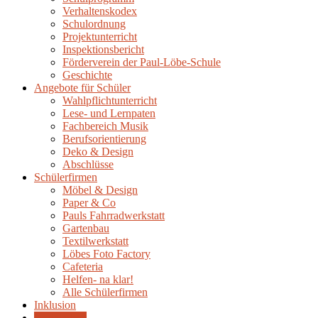
Verhaltenskodex
Schulordnung
Projektunterricht
Inspektionsbericht
Förderverein der Paul-Löbe-Schule
Geschichte
Angebote für Schüler
Wahlpflichtunterricht
Lese- und Lernpaten
Fachbereich Musik
Berufsorientierung
Deko & Design
Abschlüsse
Schülerfirmen
Möbel & Design
Paper & Co
Pauls Fahrradwerkstatt
Gartenbau
Textilwerkstatt
Löbes Foto Factory
Cafeteria
Helfen- na klar!
Alle Schülerfirmen
Inklusion
Sozialarbeit