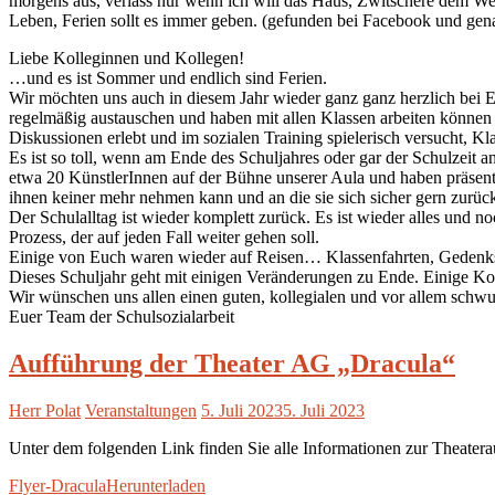
morgens aus, verlass nur wenn ich will das Haus, Zwitschere dem Well
Leben, Ferien sollt es immer geben. (gefunden bei Facebook und ge
Liebe Kolleginnen und Kollegen!
…und es ist Sommer und endlich sind Ferien.
Wir möchten uns auch in diesem Jahr wieder ganz ganz herzlich bei Eu
regelmäßig austauschen und haben mit allen Klassen arbeiten könne
Diskussionen erlebt und im sozialen Training spielerisch versucht, K
Es ist so toll, wenn am Ende des Schuljahres oder gar der Schulzeit 
etwa 20 KünstlerInnen auf der Bühne unserer Aula und haben präsentier
ihnen keiner mehr nehmen kann und an die sie sich sicher gern zurüc
Der Schulalltag ist wieder komplett zurück. Es ist wieder alles und n
Prozess, der auf jeden Fall weiter gehen soll.
Einige von Euch waren wieder auf Reisen… Klassenfahrten, Gedenkst
Dieses Schuljahr geht mit einigen Veränderungen zu Ende. Einige Ko
Wir wünschen uns allen einen guten, kollegialen und vor allem schwu
Euer Team der Schulsozialarbeit
Aufführung der Theater AG „Dracula“
Herr Polat
Veranstaltungen
5. Juli 2023
5. Juli 2023
Unter dem folgenden Link finden Sie alle Informationen zur Theater
Flyer-Dracula
Herunterladen