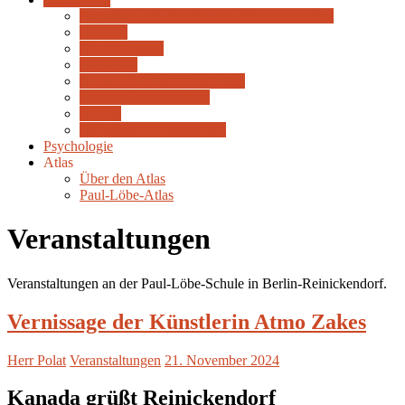
Angebote und Projekte der Schulsozialarbeit
Ganztag
Elternkompass
Elterncafe
Kooperation und Vernetzung
Team & Erreichbarkeit
Galerie
Aktuelles zur Sozialarbeit
Psychologie
Atlas
Über den Atlas
Paul-Löbe-Atlas
Veranstaltungen
Veranstaltungen an der Paul-Löbe-Schule in Berlin-Reinickendorf.
Vernissage der Künstlerin Atmo Zakes
Herr Polat
Veranstaltungen
21. November 2024
Kanada grüßt Reinickendorf