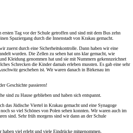
m ersten Tag vor der Schule getroffen und sind mit dem Bus zehn
nen Spaziergang durch die Innenstadt von Krakau gemacht.
ir zuerst durch eine Sicherheitskontrolle. Dann haben wir eine
ndelt wurden. Die Zellen zu sehen hat uns klar gemacht, wie
e und Kleidung genommen hat und sie mit Nummern gekennzeichnet
lches Schrecken die Kinder damals erleben mussten. Es gab eine sehr
 Auschwitz geschehen ist. Wir waren danach in Birkenau im
er Geschichte passieren!
e sind zu Hause geblieben und haben sich entspannt.
rch das Jüdische Viertel in Krakau gemacht und eine Synagoge
ir noch so viel Schönes von Polen sehen konnten. Wir waren auch im
en sind. Sehr früh morgens sind wir dann an der Schule
wir haben viel erlebt und viele Eindrücke mitgenommen.