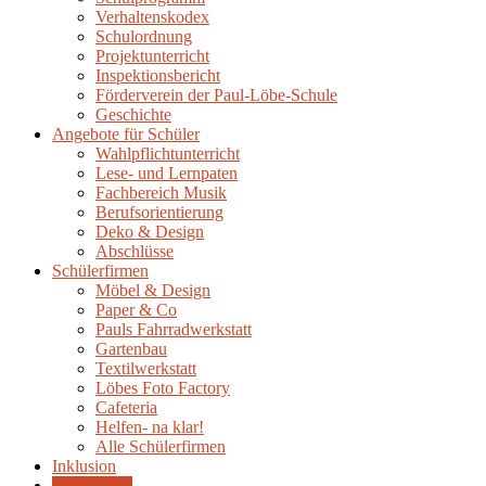
Verhaltenskodex
Schulordnung
Projektunterricht
Inspektionsbericht
Förderverein der Paul-Löbe-Schule
Geschichte
Angebote für Schüler
Wahlpflichtunterricht
Lese- und Lernpaten
Fachbereich Musik
Berufsorientierung
Deko & Design
Abschlüsse
Schülerfirmen
Möbel & Design
Paper & Co
Pauls Fahrradwerkstatt
Gartenbau
Textilwerkstatt
Löbes Foto Factory
Cafeteria
Helfen- na klar!
Alle Schülerfirmen
Inklusion
Sozialarbeit