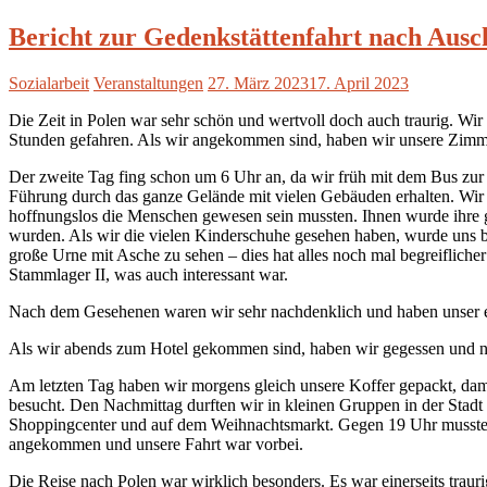
Bericht zur Gedenkstättenfahrt nach Ausc
Sozialarbeit
Veranstaltungen
27. März 2023
17. April 2023
Die Zeit in Polen war sehr schön und wertvoll doch auch traurig. Wi
Stunden gefahren. Als wir angekommen sind, haben wir unsere Zimm
Der zweite Tag fing schon um 6 Uhr an, da wir früh mit dem Bus zur 
Führung durch das ganze Gelände mit vielen Gebäuden erhalten. Wir 
hoffnungslos die Menschen gewesen sein mussten. Ihnen wurde ihr
wurden. Als wir die vielen Kinderschuhe gesehen haben, wurde uns b
große Urne mit Asche zu sehen – dies hat alles noch mal begreiflich
Stammlager II, was auch interessant war.
Nach dem Gesehenen waren wir sehr nachdenklich und haben unser eig
Als wir abends zum Hotel gekommen sind, haben wir gegessen und na
Am letzten Tag haben wir morgens gleich unsere Koffer gepackt, dam
besucht. Den Nachmittag durften wir in kleinen Gruppen in der Stadt
Shoppingcenter und auf dem Weihnachtsmarkt. Gegen 19 Uhr mussten w
angekommen und unsere Fahrt war vorbei.
Die Reise nach Polen war wirklich besonders. Es war einerseits traur