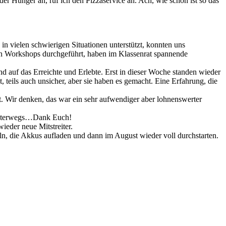
er Hunger an, ruf ich den Pizzaservice an. Ach, wie schön ist so das
n vielen schwierigen Situationen unterstützt, konnten uns
en Workshops durchgeführt, haben im Klassenrat spannende
d auf das Erreichte und Erlebte. Erst in dieser Woche standen wieder
 teils auch unsicher, aber sie haben es gemacht. Eine Erfahrung, die
fft. Wir denken, das war ein sehr aufwendiger aber lohnenswerter
t unterwegs…Dank Euch!
eder neue Mitstreiter.
ln, die Akkus aufladen und dann im August wieder voll durchstarten.