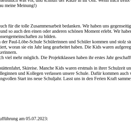
ensittich was vor, und schnurr der Katze in ihr Ohr. Wenn mich treibt d
nau meine Meinung!)
ch für die tolle Zusammenarbeit bedanken. Wir haben uns gegenseitig i
n und so auch den einen oder anderen schönen Moment erlebt. Wir hab
lassengemeinschaften zu bilden.
an der Paul-Löbe-Schule Schülerinnen und Schüler kommen und stolz sin
t, woran sie ein Jahr lang gearbeitet haben. Die Kids waren aufgeregt,
kerinnern.
och viel mehr möglich. Die Projektklassen haben ihr erstes Jahr gescha
ättenfahrt, Skireise. Manche Kids waren erstmals in ihrer Schulzei
lleginnen und Kollegen verlassen unsere Schule. Dafür kommen auch wi
ngvollen Start ins neue Schuljahr. Lasst uns in den Ferien Kraft samme
aufführung am 05.07.2023: