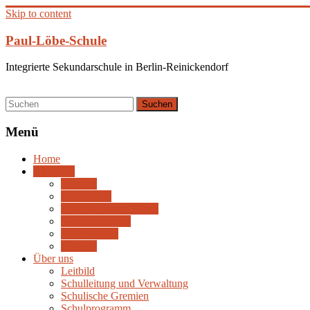
Skip to content
Paul-Löbe-Schule
Integrierte Sekundarschule in Berlin-Reinickendorf
Menü
Home
Aktuelles
Termine
Downloads
Infos für unsere Eltern
Veranstaltungen
Wettbewerbe
Projekte
Über uns
Leitbild
Schulleitung und Verwaltung
Schulische Gremien
Schulprogramm