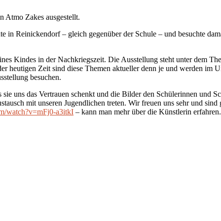
n Atmo Zakes ausgestellt.
hnte in Reinickendorf – gleich gegenüber der Schule – und besuchte 
es Kindes in der Nachkriegszeit. Die Ausstellung steht unter dem Them
 heutigen Zeit sind diese Themen aktueller denn je und werden im Unte
sstellung besuchen.
 sie uns das Vertrauen schenkt und die Bilder den Schülerinnen und Sch
stausch mit unseren Jugendlichen treten. Wir freuen uns sehr und sin
om/watch?v=mFj0-a3itkI
– kann man mehr über die Künstlerin erfahren.