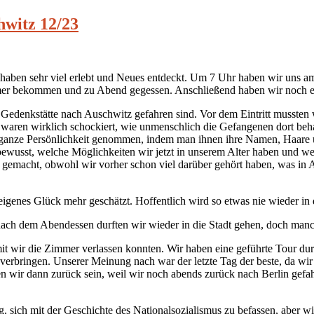
hwitz 12/23
r haben sehr viel erlebt und Neues entdeckt. Um 7 Uhr haben wir uns a
er bekommen und zu Abend gegessen. Anschließend haben wir noch ei
Gedenkstätte nach Auschwitz gefahren sind. Vor dem Eintritt mussten w
waren wirklich schockiert, wie unmenschlich die Gefangenen dort beha
e ganze Persönlichkeit genommen, indem man ihnen ihre Namen, Haar
ewusst, welche Möglichkeiten wir jetzt in unserem Alter haben und we
er gemacht, obwohl wir vorher schon viel darüber gehört haben, was in
enes Glück mehr geschätzt. Hoffentlich wird so etwas nie wieder in d
ch dem Abendessen durften wir wieder in die Stadt gehen, doch manch
it wir die Zimmer verlassen konnten. Wir haben eine geführte Tour du
 verbringen. Unserer Meinung nach war der letzte Tag der beste, da w
ir dann zurück sein, weil wir noch abends zurück nach Berlin gefahr
ig, sich mit der Geschichte des Nationalsozialismus zu befassen, aber 