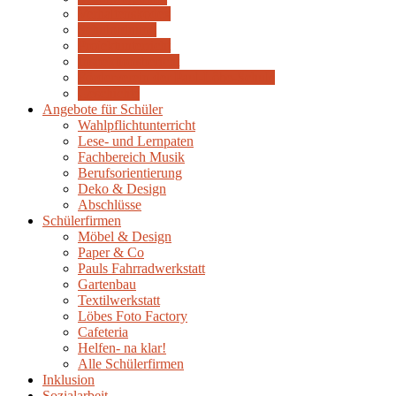
Verhaltenskodex
Schulordnung
Projektunterricht
Inspektionsbericht
Förderverein der Paul-Löbe-Schule
Geschichte
Angebote für Schüler
Wahlpflichtunterricht
Lese- und Lernpaten
Fachbereich Musik
Berufsorientierung
Deko & Design
Abschlüsse
Schülerfirmen
Möbel & Design
Paper & Co
Pauls Fahrradwerkstatt
Gartenbau
Textilwerkstatt
Löbes Foto Factory
Cafeteria
Helfen- na klar!
Alle Schülerfirmen
Inklusion
Sozialarbeit