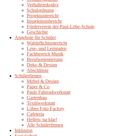
Verhaltenskodex
Schulordnung
Projektunterricht
Inspektionsbericht
Förderverein der Paul-Löbe-Schule
Geschichte
Angebote für Schüler
Wahlpflichtunterricht
Lese- und Lernpaten
Fachbereich Musik
Berufsorientierung
Deko & Design
Abschlüsse
Schülerfirmen
Möbel & Design
Paper & Co
Pauls Fahrradwerkstatt
Gartenbau
Textilwerkstatt
Löbes Foto Factory
Cafeteria
Helfen- na klar!
Alle Schülerfirmen
Inklusion
Sozialarbeit