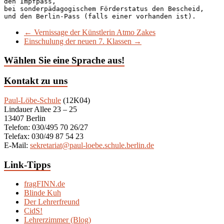
den Impfpass,

bei sonderpädagogischem Förderstatus den Bescheid, 

und den Berlin-Pass (falls einer vorhanden ist).
←
Vernissage der Künstlerin Atmo Zakes
Einschulung der neuen 7. Klassen
→
Wählen Sie eine Sprache aus!
Kontakt zu uns
Paul-Löbe-Schule
(12K04)
Lindauer Allee 23 – 25
13407 Berlin
Telefon: 030/495 70 26/27
Telefax: 030/49 87 54 23
E-Mail:
sekretariat@paul-loebe.schule.berlin.de
Link-Tipps
fragFINN.de
Blinde Kuh
Der Lehrerfreund
CidS!
Lehrerzimmer (Blog)